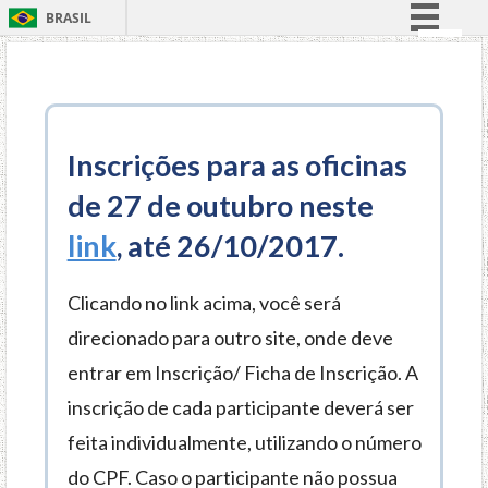
BRASIL
Simplifique!
I
r
Comunica BR
d
Participe
i
Inscrições para as oficinas
Acesso à informação
r
Legislação
e
de 27 de outubro neste
t
Canais
link
, até 26/10/2017.
o
p
Clicando no link acima, você será
a
r
direcionado para outro site, onde deve
a
entrar em Inscrição/ Ficha de Inscrição. A
o
inscrição de cada participante deverá ser
c
o
feita individualmente, utilizando o número
n
do CPF. Caso o participante não possua