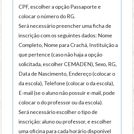
t
CPF, escolher a opção Passaporte e
e
colocar o número do RG.
ú
d
Será necessário preencher uma ficha de
o
inscrição com os seguintes dados: Nome
Completo, Nome para Crachá, Instituição a
que pertence (caso não haja a opção
solicitada, escolher CEMADEN), Sexo, RG,
Data de Nascimento, Endereço (colocar o
da escola), Telefone (colocar o da escola),
E-mail (se o aluno não possuir e-mail, pode
colocar o do professor ou da escola).
Será necessário escolher o tipo de
inscrição: aluno ou professor, e escolher
uma oficina para cada horário disponível