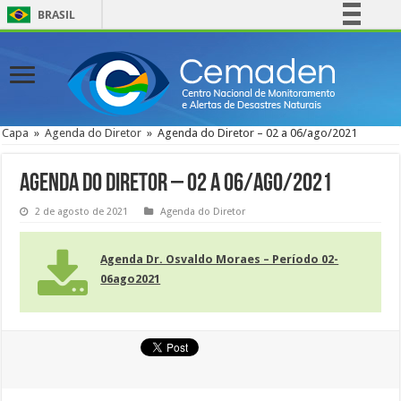
BRASIL
Simplifique!
Comunica BR
Participe
Acesso à informação
Capa
»
Agenda do Diretor
»
Agenda do Diretor – 02 a 06/ago/2021
Legislação
Canais
Agenda do Diretor – 02 a 06/ago/2021
2 de agosto de 2021
Agenda do Diretor
Agenda Dr. Osvaldo Moraes – Período 02-
06ago2021