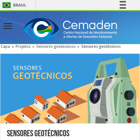
BRASIL
Simplifique!
Comunica BR
Participe
Acesso à informação
Capa
»
Projetos
»
Sensores geotecnicos
»
Sensores geotécnicos
Legislação
Canais
Sensores geotécnicos