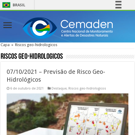
BRASIL
Simplifique!
Comunica BR
Participe
Acesso à informação
Capa
»
Riscos geo-hidrologicos
Legislação
Riscos geo-hidrologicos
Canais
07/10/2021 – Previsão de Risco Geo-
Hidrológicos
6 de outubro de 2021
Destaque
,
Riscos geo-hidrologicos