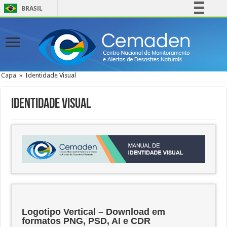
BRASIL
Simplifique!
Comunica BR
Participe
Acesso à informação
Capa
»
Identidade Visual
Legislação
Canais
Identidade Visual
Logotipo Vertical – Download em
formatos PNG, PSD, AI e CDR