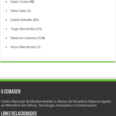
Saulo Costa
(96)
Silvia Saito
(1)
Suelen Roballo
(81)
Tiago Bernardes
(51)
Vanessa Canavesi
(134)
Victor Marchezini
(1)
O Cemaden
Centro Nacional de Monitoramento e Alertas de Desastres Naturais ligado
ao Ministério da Ciência, Tecnologia, Inovações e Comunicações
Links Relacionados