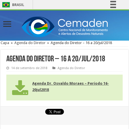
BRASIL
Simplifique!
Comunica BR
Participe
Acesso à informação
Capa
»
Agenda do Diretor
»
Agenda do Diretor – 16 a 20/jul/2018
Legislação
Canais
Agenda do Diretor – 16 a 20/jul/2018
14 de setembro de 2018
Agenda do Diretor
Agenda Dr. Osvaldo Moraes – Período 16-
20jul2018