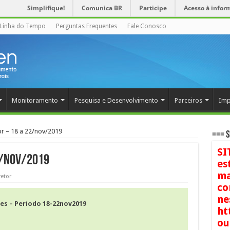
Simplifique!
Comunica BR
Participe
Acesso à infor
Linha do Tempo
Perguntas Frequentes
Fale Conosco
Monitoramento
Pesquisa e Desenvolvimento
Parceiros
Imp
r – 18 a 22/nov/2019
=== S
SI
2/nov/2019
es
ma
etor
co
ne
es – Período 18-22nov2019
ht
ou