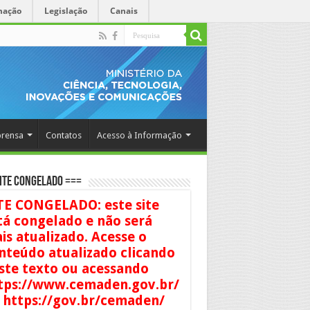
mação
Legislação
Canais
rensa
Contatos
Acesso à Informação
ITE CONGELADO ===
TE CONGELADO: este site
tá congelado e não será
is atualizado. Acesse o
nteúdo atualizado clicando
ste texto ou acessando
tps://www.cemaden.gov.br/
 https://gov.br/cemaden/