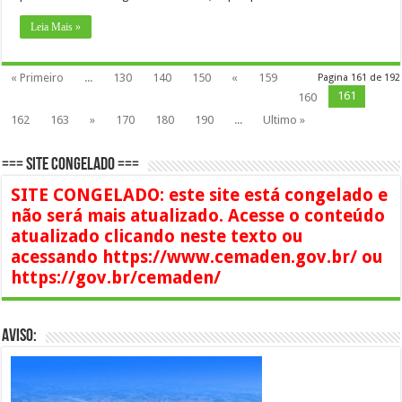
Leia Mais »
« Primeiro
...
130
140
150
«
159
Pagina 161 de 192
161
160
162
163
»
170
180
190
...
Ultimo »
=== SITE CONGELADO ===
SITE CONGELADO: este site está congelado e
não será mais atualizado. Acesse o conteúdo
atualizado clicando neste texto ou
acessando https://www.cemaden.gov.br/ ou
https://gov.br/cemaden/
AVISO: