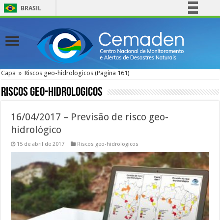
BRASIL
Simplifique!
Comunica BR
Participe
Acesso à informação
Capa
»
Riscos geo-hidrologicos
(Pagina 161)
Legislação
Riscos geo-hidrologicos
Canais
16/04/2017 – Previsão de risco geo-
hidrológico
15 de abril de 2017
Riscos geo-hidrologicos