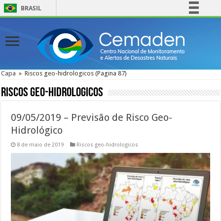
BRASIL
Simplifique!
Comunica BR
Participe
Acesso à informação
Capa
»
Riscos geo-hidrologicos
(Pagina 87)
Legislação
Riscos geo-hidrologicos
Canais
09/05/2019 – Previsão de Risco Geo-
Hidrológico
8 de maio de 2019
Riscos geo-hidrologicos