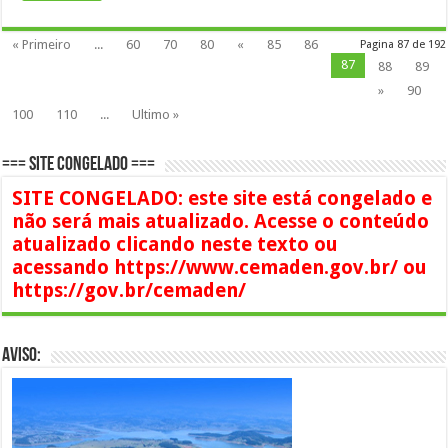
« Primeiro
...
60
70
80
«
85
86
Pagina 87 de 192
87
88
89
»
90
100
110
...
Ultimo »
=== SITE CONGELADO ===
SITE CONGELADO: este site está congelado e
não será mais atualizado. Acesse o conteúdo
atualizado clicando neste texto ou
acessando https://www.cemaden.gov.br/ ou
https://gov.br/cemaden/
AVISO: