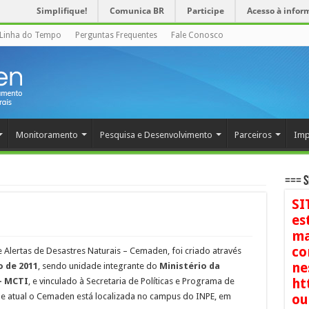
Simplifique!
Comunica BR
Participe
Acesso à infor
Linha do Tempo
Perguntas Frequentes
Fale Conosco
Monitoramento
Pesquisa e Desenvolvimento
Parceiros
Imp
=== S
SI
es
ma
co
Alertas de Desastres Naturais – Cemaden, foi criado através
ne
o de 2011
, sendo unidade integrante do
Ministério da
– MCTI
, e vinculado à Secretaria de Políticas e Programa de
ht
de atual o Cemaden está localizada no campus do INPE, em
ou