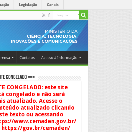
mação
Legislação
Canais
rensa
Contatos
Acesso à Informação
ITE CONGELADO ===
TE CONGELADO: este site
tá congelado e não será
is atualizado. Acesse o
nteúdo atualizado clicando
ste texto ou acessando
tps://www.cemaden.gov.br/
 https://gov.br/cemaden/