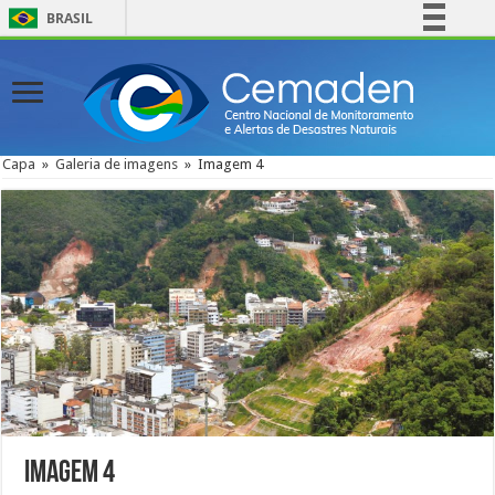
BRASIL
Simplifique!
Comunica BR
Participe
Acesso à informação
Capa
»
Galeria de imagens
»
Imagem 4
Legislação
Canais
Imagem 4