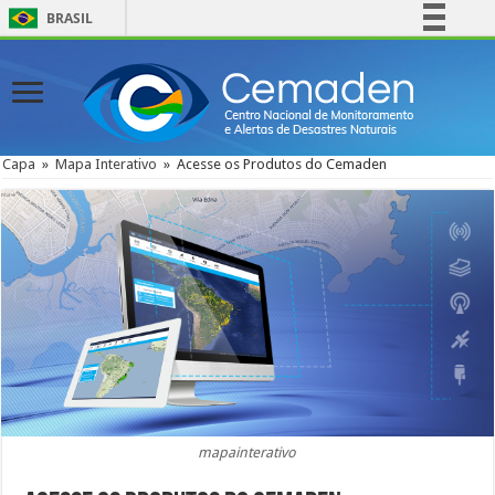
BRASIL
Simplifique!
Comunica BR
Participe
Acesso à informação
Capa
»
Mapa Interativo
»
Acesse os Produtos do Cemaden
Legislação
Canais
mapainterativo