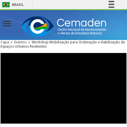
BRASIL
Simplifique!
Comunica BR
Participe
Acesso à informação
Capa
»
Eventos
»
Workshop Mobilização para Ordenação e Viabilização de
Espaços Urbanos Resilientes
Legislação
Canais