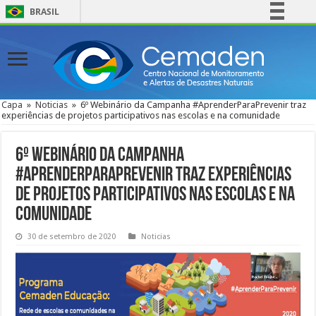
BRASIL
Simplifique!
Comunica BR
Participe
Acesso à informação
Capa
»
Noticias
»
6º Webinário da Campanha #AprenderParaPrevenir traz
experiências de projetos participativos nas escolas e na comunidade
Legislação
Canais
6º Webinário da Campanha
#AprenderParaPrevenir traz experiências
de projetos participativos nas escolas e na
comunidade
30 de setembro de 2020
Noticias