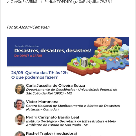
v=OeVXqSkA5Rk&list=PLHtaKTOPDIDIgiztXxBzNJvlRatCW36jf
Fonte: Ascom/Cemaden