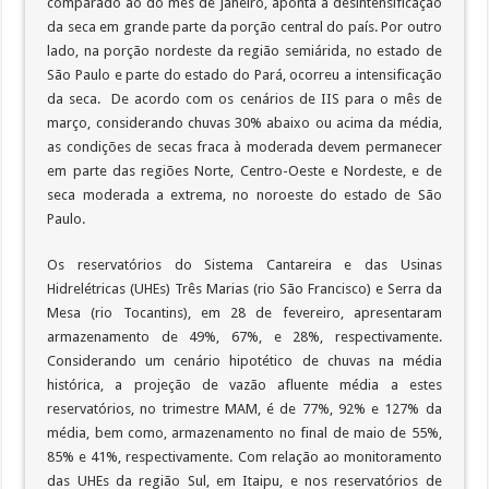
comparado ao do mês de janeiro, aponta a desintensificação
da seca em grande parte da porção central do país. Por outro
lado, na porção nordeste da região semiárida, no estado de
São Paulo e parte do estado do Pará, ocorreu a intensificação
da seca. De acordo com os cenários de IIS para o mês de
março, considerando chuvas 30% abaixo ou acima da média,
as condições de secas fraca à moderada devem permanecer
em parte das regiões Norte, Centro-Oeste e Nordeste, e de
seca moderada a extrema, no noroeste do estado de São
Paulo.
Os reservatórios do Sistema Cantareira e das Usinas
Hidrelétricas (UHEs) Três Marias (rio São Francisco) e Serra da
Mesa (rio Tocantins), em 28 de fevereiro, apresentaram
armazenamento de 49%, 67%, e 28%, respectivamente.
Considerando um cenário hipotético de chuvas na média
histórica, a projeção de vazão afluente média a estes
reservatórios, no trimestre MAM, é de 77%, 92% e 127% da
média, bem como, armazenamento no final de maio de 55%,
85% e 41%, respectivamente. Com relação ao monitoramento
das UHEs da região Sul, em Itaipu, e nos reservatórios de