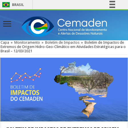
BRASIL
Simplifique!
Comunica BR
Participe
Acesso à informação
Capa
»
Monitoramento
»
Boletim de Impactos
»
Boletim de Impactos de
Extremos de Origem Hidro-Geo-Climático em Atividades Estratégicas para o
Legislação
Brasil – 12/03/2021
Canais