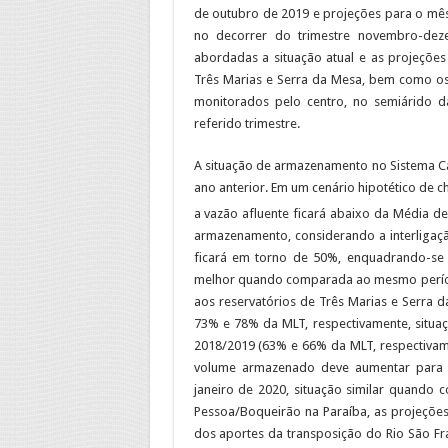
de outubro de 2019 e projeções para o mês
no decorrer do trimestre novembro-dez
abordadas a situação atual e as projeções
Três Marias e Serra da Mesa, bem como os
monitorados pelo centro, no semiárido 
referido trimestre.
A situação de armazenamento no Sistema Ca
ano anterior. Em um cenário hipotético de c
a vazão afluente ficará abaixo da Média 
armazenamento, considerando a interligaçã
ficará em torno de 50%, enquadrando-se 
melhor quando comparada ao mesmo períod
aos reservatórios de Três Marias e Serra 
73% e 78% da MLT, respectivamente, situ
2018/2019 (63% e 66% da MLT, respectivam
volume armazenado deve aumentar para a
janeiro de 2020, situação similar quando
Pessoa/Boqueirão na Paraíba, as projeções
dos aportes da transposição do Rio São F