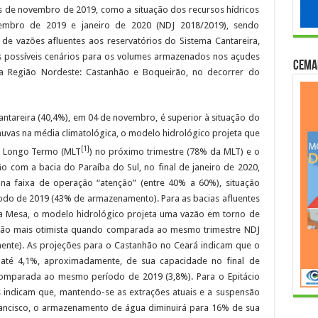
 de novembro de 2019, como a situação dos recursos hídricos
embro de 2019 e janeiro de 2020 (NDJ 2018/2019), sendo
 de vazões afluentes aos reservatórios do Sistema Cantareira,
 possíveis cenários para os volumes armazenados nos açudes
Cema
da Região Nordeste: Castanhão e Boqueirão, no decorrer do
ntareira (40,4%), em 04 de novembro, é superior à situação do
huvas na média climatológica, o modelo hidrológico projeta que
[1]
de Longo Termo (MLT
) no próximo trimestre (78% da MLT) e o
o com a bacia do Paraíba do Sul, no final de janeiro de 2020,
na faixa de operação “atenção” (entre 40% a 60%), situação
o de 2019 (43% de armazenamento). Para as bacias afluentes
da Mesa, o modelo hidrológico projeta uma vazão em torno de
ação mais otimista quando comparada ao mesmo trimestre NDJ
ente). As projeções para o Castanhão no Ceará indicam que o
té 4,1%, aproximadamente, de sua capacidade no final de
 comparada ao mesmo período de 2019 (3,8%). Para o Epitácio
 indicam que, mantendo-se as extrações atuais e a suspensão
rancisco, o armazenamento de água diminuirá para 16% de sua