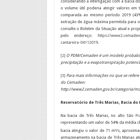
considerando a interligação com a bacia do 
o volume útil poderia atingir valores e
comparada ao mesmo período 2019 (43%
extração de água máxima permitida para o 
consulte o Boletim da Situação atual e pro
pelo endereço:
https://www2.cemaden.
cantareira-04112019
.
[2]
O PDM/Cemaden é um modelo probabilíst
precipitação e a evapotranspiração potencia
[3]
Para mais informações no que se refere 
do Cemaden:
http://www2.cemaden.gov.br/categoria/mo
Reservatório de Três Marias, Bacia do 
Na bacia de Três Marias, no alto São F
representando um valor de 54% da média cl
bacia atingiu o valor de 71 m³/s, aprox
armazenamento na bacia de Três Marias at