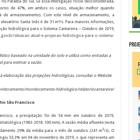
rio Paraíba do Sul. Se essa interligação fosse desconsiderada,
m torno de 47%, em ambos os casos, situação melhor quando
 de armazenamento). Com este nível de armazenamento, a
elevatório Santa Inês é de 31 m³/s. Para maiores informações,
jeção hidrológica para o Sistema Cantareira – Outubro de 2019,
gov.br/situacao-atual-e-projecao-hidrologica-para-o-sistema-
Proje
ico baseado na umidade do solo e utiliza como entradas a
l para estimar a vazão.
à elaboração das projeções hidrológicas, consultar o Website
nitoramento/monitoramento-hidrologico/relatoriocantareira/
Rio São Francisco
rancisco, a precipitação foi de 54 mm em outubro de 2019,
imatológica (1983-2018: 100 mm). A vazão média afluente nesta
3
imadamente 29% da média para o mês de outubro (241 m
/s). O
ingiu 53,3% em 04 de novembro de 2019, o que representa um