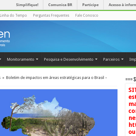
Simplifique!
Comunica BR
Participe
Acesso à infor
Linha do Tempo
Perguntas Frequentes
Fale Conosco
Monitoramento
Pesquisa e Desenvolvimento
Parceiros
Imp
s
»
Boletim de impactos em áreas estratégicas para o Brasil –
=== S
SI
es
ma
co
ne
ht
ou