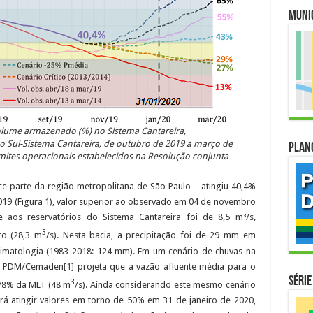
Muni
olume armazenado (%) no Sistema Cantareira,
do Sul-Sistema Cantareira, de outubro de 2019 a março de
Plan
limites operacionais estabelecidos na Resolução conjunta
ce parte da região metropolitana de São Paulo – atingiu 40,4%
019 (Figura 1), valor superior ao observado em 04 de novembro
 aos reservatórios do Sistema Cantareira foi de 8,5 m³/s,
3
o (28,3 m
/s). Nesta bacia, a precipitação foi de 29 mm em
imatologia (1983-2018: 124 mm). Em um cenário de chuvas na
co PDM/Cemaden
[1]
projeta que a vazão afluente média para o
Série
3
 78% da MLT (48 m
/s). Ainda considerando este mesmo cenário
á atingir valores em torno de 50% em 31 de janeiro de 2020,