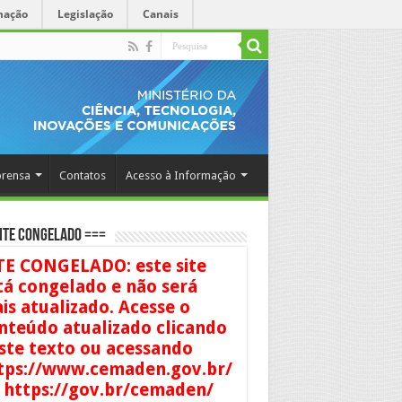
mação
Legislação
Canais
rensa
Contatos
Acesso à Informação
ITE CONGELADO ===
TE CONGELADO: este site
tá congelado e não será
is atualizado. Acesse o
nteúdo atualizado clicando
ste texto ou acessando
tps://www.cemaden.gov.br/
 https://gov.br/cemaden/