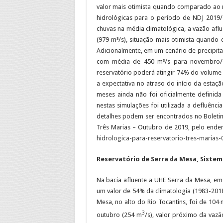
valor mais otimista quando comparado ao
hidrológicas para o período de NDJ 2019/
chuvas na média climatológica, a vazão aflu
(979 m³/s), situação mais otimista quand
Adicionalmente, em um cenário de precipit
com média de 450 m³/s para novembro/2
reservatório poderá atingir 74% do volume ú
a expectativa no atraso do início da esta
meses ainda não foi oficialmente definida
nestas simulações foi utilizada a defluên
detalhes podem ser encontrados no Boletim
Três Marias – Outubro de 2019, pelo ende
hidrologica-para-reservatorio-tres-marias
Reservatório de Serra da Mesa, Sistem
Na bacia afluente a UHE Serra da Mesa, em
um valor de 54% da climatologia (1983-2018
Mesa, no alto do Rio Tocantins, foi de 10
3
outubro (254 m
/s), valor próximo da vaz