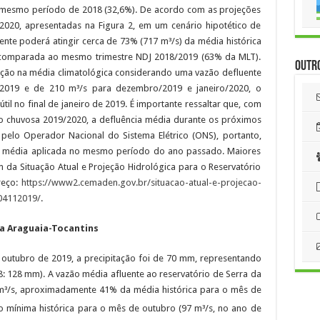
 mesmo período de 2018 (32,6%). De acordo com as projeções
2020, apresentadas na Figura 2, em um cenário hipotético de
ente poderá atingir cerca de 73% (717 m³/s) da média histórica
o comparada ao mesmo trimestre NDJ 2018/2019 (63% da MLT).
Outr
ação na média climatológica considerando uma vazão defluente
019 e de 210 m³/s para dezembro/2019 e janeiro/2020, o
til no final de janeiro de 2019. É importante ressaltar que, com
ção chuvosa 2019/2020, a defluência média durante os próximos
 pelo Operador Nacional do Sistema Elétrico (ONS), portanto,
cia média aplicada no mesmo período do ano passado. Maiores
 da Situação Atual e Projeção Hidrológica para o Reservatório
reço:
https://www2.cemaden.gov.br/situacao-atual-e-projecao-
-04112019/
.
a Araguaia-Tocantins
 outubro de 2019, a precipitação foi de 70 mm, representando
: 128 mm). A vazão média afluente ao reservatório de Serra da
4 m³/s, aproximadamente 41% da média histórica para o mês de
ão mínima histórica para o mês de outubro (97 m³/s, no ano de