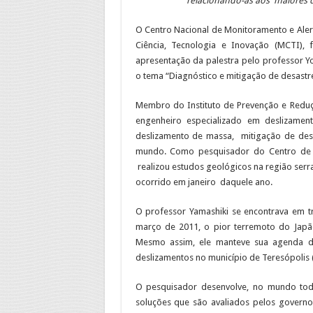
relacionando-as aos maiores d
O Centro Nacional de Monitoramento e Alert
Ciência, Tecnologia e Inovação (MCTI), 
apresentação da palestra pelo professor Y
o tema “Diagnóstico e mitigação de desastre
Membro do Instituto de Prevenção e Reduç
engenheiro especializado em deslizame
deslizamento de massa, mitigação de desa
mundo. Como pesquisador do Centro de 
realizou estudos geológicos na região ser
ocorrido em janeiro daquele ano.
O professor Yamashiki se encontrava em t
março de 2011, o pior terremoto do Japã
Mesmo assim, ele manteve sua agenda de
deslizamentos no município de Teresópolis (
O pesquisador desenvolve, no mundo todo
soluções que são avaliados pelos governos