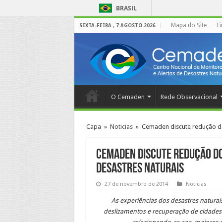
BRASIL
Mapa do Site
L
SEXTA-FEIRA , 7 AGOSTO 2026
O Cemaden
Rede Observacional
Capa
»
Noticias
»
Cemaden discute redução do
Cemaden discute redução d
desastres naturais
27 de novembro de 2014
Noticias
As experiências dos desastres natura
deslizamentos e recuperação de cidades