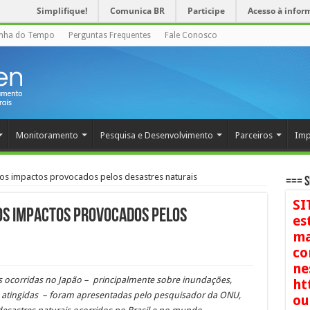
Simplifique!
Comunica BR
Participe
Acesso à infor
inha do Tempo
Perguntas Frequentes
Fale Conosco
Monitoramento
Pesquisa e Desenvolvimento
Parceiros
Imp
s impactos provocados pelos desastres naturais
=== S
SI
os impactos provocados pelos
es
ma
co
ne
is ocorridas no Japão – principalmente sobre inundações,
ht
 atingidas – foram apresentadas pelo pesquisador da ONU,
ou