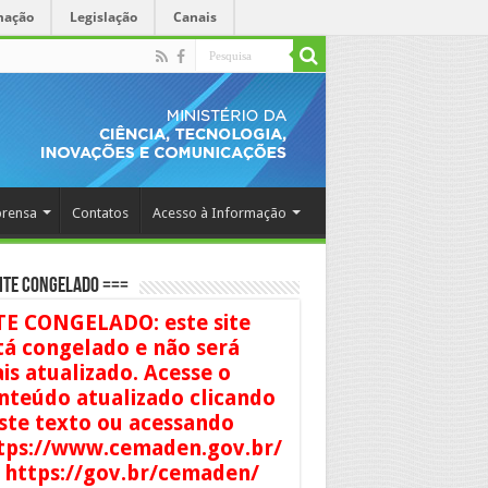
mação
Legislação
Canais
rensa
Contatos
Acesso à Informação
ITE CONGELADO ===
TE CONGELADO: este site
tá congelado e não será
is atualizado. Acesse o
nteúdo atualizado clicando
ste texto ou acessando
tps://www.cemaden.gov.br/
 https://gov.br/cemaden/