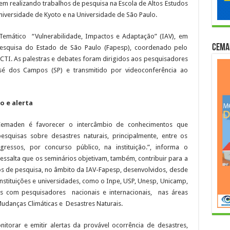
vem realizando trabalhos de pesquisa na Escola de Altos Estudos
iversidade de Kyoto e na Universidade de São Paulo.
 Temático “Vulnerabilidade, Impactos e Adaptação” (IAV), em
Cema
squisa do Estado de São Paulo (Fapesp), coordenado pelo
I. As palestras e debates foram dirigidos aos pesquisadores
é dos Campos (SP) e transmitido por videoconferência ao
 e alerta
Cemaden é favorecer o intercâmbio de conhecimentos que
squisas sobre desastres naturais, principalmente, entre os
gressos, por concurso público, na instituição.”, informa o
ssalta que os seminários objetivam, também, contribuir para a
s de pesquisa, no âmbito da IAV-Fapesp, desenvolvidos, desde
nstituições e universidades, como o Inpe, USP, Unesp, Unicamp,
as com pesquisadores nacionais e internacionais, nas áreas
Mudanças Climáticas e Desastres Naturais.
orar e emitir alertas da provável ocorrência de desastres,