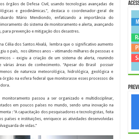
Acess
os órgãos de Defesa Civil, usando tecnologias avançadas de
lógicas e geodinâmicas.”, destaca o coordenador-geral de
duardo Mário Mendiondo, enfatizando a importância do
rimoramento do sistema de monitoramento e alerta, avançando
s, para prevenção e mitigação dos desastres.
a Célia dos Santos Alvalá, lembra que o significativo aumento
ngiu o país, nos últimos anos – vitimando milhares de pessoas e
micos – exigiu a criação de um sistema de alerta, reunindo
de várias áreas de conhecimento. “Apesar do Brasil possuir
menos de natureza meteorológica, hidrológica, geológica e
ia órgão na esfera federal que monitorasse esses processos de
adora.
Previ
monitoramento passou a ser organizado e multidisciplinar,
dotados em poucos países no mundo, sendo uma inovação na
ementa : “A capacitação dos pesquisadores e tecnologistas, feita
s países e instituições, enriquece as atividades desenvolvidas
alvaguarda de vidas.”