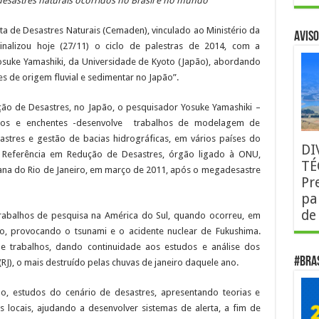
esastres naturais ocorridos no Brasil e no mundo
a de Desastres Naturais (Cemaden), vinculado ao Ministério da
AVISO
finalizou hoje (27/11) o ciclo de palestras de 2014, com a
osuke Yamashiki, da Universidade de Kyoto (Japão), abordando
s de origem fluvial e sedimentar no Japão”.
ão de Desastres, no Japão, o pesquisador Yosuke Yamashiki –
ntos e enchentes -desenvolve trabalhos de modelagem de
stres e gestão de bacias hidrográficas, em vários países do
DI
Referência em Redução de Desastres, órgão ligado à ONU,
TÉ
rana do Rio de Janeiro, em março de 2011, após o megadesastre
Pr
pa
de
rabalhos de pesquisa na América do Sul, quando ocorreu, em
o, provocando o tsunami e o acidente nuclear de Fukushima.
 trabalhos, dando continuidade aos estudos e análise dos
#Bra
RJ), o mais destruído pelas chuvas de janeiro daquele ano.
, estudos do cenário de desastres, apresentando teorias e
 locais, ajudando a desenvolver sistemas de alerta, a fim de