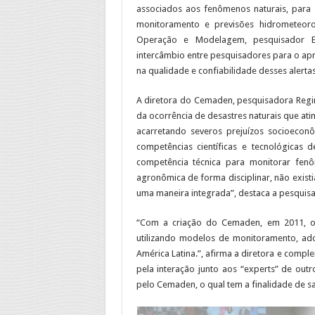
associados aos fenômenos naturais, para 
monitoramento e previsões hidrometeoro
Operação e Modelagem, pesquisador E
intercâmbio entre pesquisadores para o ap
na qualidade e confiabilidade desses alerta
A diretora do Cemaden, pesquisadora Regin
da ocorrência de desastres naturais que ati
acarretando severos prejuízos socioeconô
competências científicas e tecnológicas 
competência técnica para monitorar fenô
agronômica de forma disciplinar, não exist
uma maneira integrada”, destaca a pesquis
“Com a criação do Cemaden, em 2011, o 
utilizando modelos de monitoramento, a
América Latina.”, afirma a diretora e compl
pela interação junto aos “experts” de outro
pelo Cemaden, o qual tem a finalidade de s