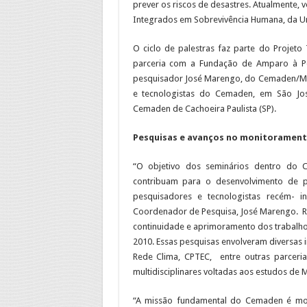
prever os riscos de desastres. Atualmente, 
Integrados em Sobrevivência Humana, da Un
O ciclo de palestras faz parte do Projeto
parceria com a Fundação de Amparo à Pe
pesquisador José Marengo, do Cemaden/MCT
e tecnologistas do Cemaden, em São Jos
Cemaden de Cachoeira Paulista (SP).
Pesquisas e avanços no monitoramento
“O objetivo dos seminários dentro do 
contribuam para o desenvolvimento de pe
pesquisadores e tecnologistas recém- in
Coordenador de Pesquisa, José Marengo. Re
continuidade e aprimoramento dos trabalho
2010. Essas pesquisas envolveram diversas i
Rede Clima, CPTEC, entre outras parceri
multidisciplinares voltadas aos estudos de 
“A missão fundamental do Cemaden é monit