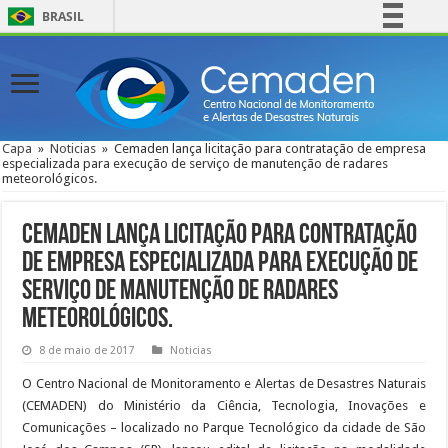
BRASIL
Simplifique!
Comunica BR
Participe
Acesso à informação
Capa
»
Noticias
»
Cemaden lança licitação para contratação de empresa
especializada para execução de serviço de manutenção de radares
Legislação
meteorológicos.
Canais
Cemaden lança licitação para contratação
de empresa especializada para execução de
serviço de manutenção de radares
meteorológicos.
8 de maio de 2017
Noticias
O Centro Nacional de Monitoramento e Alertas de Desastres Naturais
(CEMADEN) do Ministério da Ciência, Tecnologia, Inovações e
Comunicações – localizado no Parque Tecnológico da cidade de São