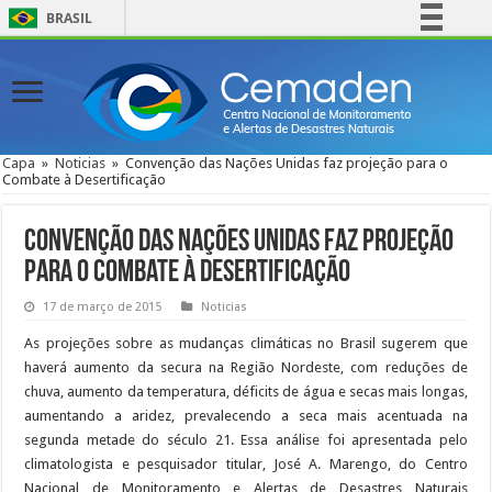
BRASIL
Simplifique!
Comunica BR
Participe
Acesso à informação
Capa
»
Noticias
»
Convenção das Nações Unidas faz projeção para o
Combate à Desertificação
Legislação
Canais
Convenção das Nações Unidas faz projeção
para o Combate à Desertificação
17 de março de 2015
Noticias
As projeções sobre as mudanças climáticas no Brasil sugerem que
haverá aumento da secura na Região Nordeste, com reduções de
chuva, aumento da temperatura, déficits de água e secas mais longas,
aumentando a aridez, prevalecendo a seca mais acentuada na
segunda metade do século 21. Essa análise foi apresentada pelo
climatologista e pesquisador titular, José A. Marengo, do Centro
Nacional de Monitoramento e Alertas de Desastres Naturais