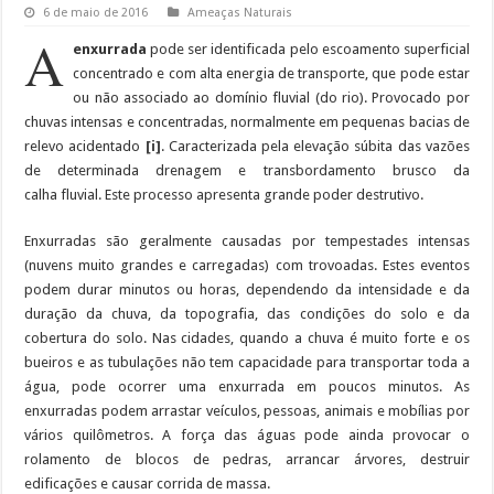
6 de maio de 2016
Ameaças Naturais
A
enxurrada
pode ser identificada pelo escoamento superficial
concentrado e com alta energia de transporte, que pode estar
ou não associado ao domínio fluvial (do rio). Provocado por
chuvas intensas e concentradas, normalmente em pequenas bacias de
relevo acidentado
[i]
. Caracterizada pela elevação súbita das vazões
de determinada drenagem e transbordamento brusco da
calha fluvial. Este processo apresenta grande poder destrutivo.
Enxurradas são geralmente causadas por tempestades intensas
(nuvens muito grandes e carregadas) com trovoadas. Estes eventos
podem durar minutos ou horas, dependendo da intensidade e da
duração da chuva, da topografia, das condições do solo e da
cobertura do solo. Nas cidades, quando a chuva é muito forte e os
bueiros e as tubulações não tem capacidade para transportar toda a
água, pode ocorrer uma enxurrada em poucos minutos. As
enxurradas podem arrastar veículos, pessoas, animais e mobílias por
vários quilômetros. A força das águas pode ainda provocar o
rolamento de blocos de pedras, arrancar árvores, destruir
edificações e causar corrida de massa.