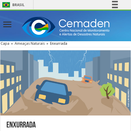
BRASIL
Simplifique!
Comunica BR
Participe
Acesso à informação
Capa
»
Ameaças Naturais
»
Enxurrada
Legislação
Canais
Enxurrada