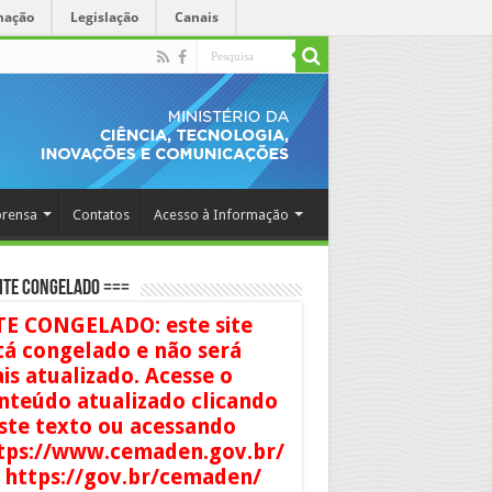
mação
Legislação
Canais
rensa
Contatos
Acesso à Informação
ITE CONGELADO ===
TE CONGELADO: este site
tá congelado e não será
is atualizado. Acesse o
nteúdo atualizado clicando
ste texto ou acessando
tps://www.cemaden.gov.br/
 https://gov.br/cemaden/