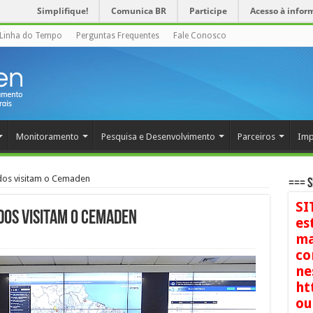
Simplifique!
Comunica BR
Participe
Acesso à infor
Linha do Tempo
Perguntas Frequentes
Fale Conosco
Monitoramento
Pesquisa e Desenvolvimento
Parceiros
Imp
dos visitam o Cemaden
=== S
SI
dos visitam o Cemaden
es
ma
co
ne
ht
ou