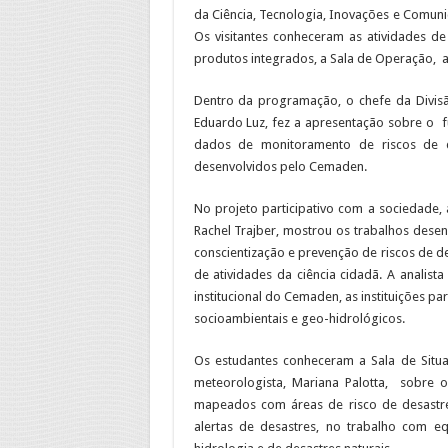
da Ciência, Tecnologia, Inovações e Comun
Os visitantes conheceram as atividades d
produtos integrados, a Sala de Operação, a
Dentro da programação, o chefe da Divi
Eduardo Luz, fez a apresentação sobre o f
dados de monitoramento de riscos de d
desenvolvidos pelo Cemaden.
No projeto participativo com a sociedade
Rachel Trajber, mostrou os trabalhos desenv
conscientização e prevenção de riscos de d
de atividades da ciência cidadã. A analist
institucional do Cemaden, as instituições p
socioambientais e geo-hidrológicos.
Os estudantes conheceram a Sala de Situ
meteorologista, Mariana Palotta, sobre o
mapeados com áreas de risco de desastr
alertas de desastres, no trabalho com eq