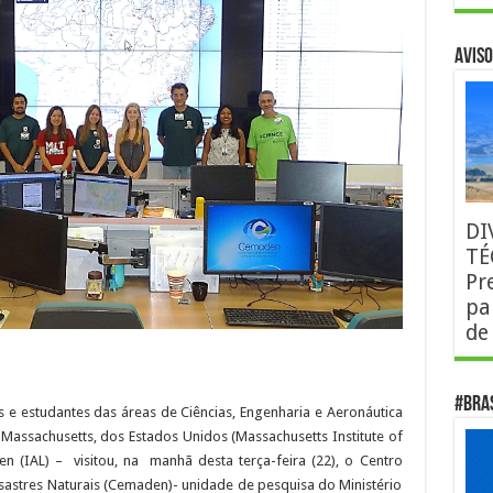
AVISO
DI
TÉ
Pr
pa
de
#Bra
 estudantes das áreas de Ciências, Engenharia e Aeronáutica
 Massachusetts, dos Estados Unidos (Massachusetts Institute of
n (IAL) – visitou, na manhã desta terça-feira (22), o Centro
sastres Naturais (Cemaden)- unidade de pesquisa do Ministério