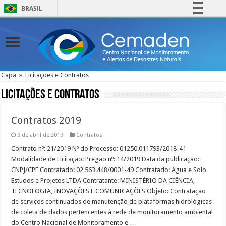
BRASIL
Simplifique!
Comunica BR
Participe
Acesso à informação
Capa
»
Licitações e Contratos
Legislação
Licitações e Contratos
Canais
Contratos 2019
9 de abril de 2019
Contratos
Contrato nº: 21/2019 Nº do Processo: 01250.011793/2018-41
Modalidade de Licitação: Pregão nº: 14/2019 Data da publicação:
CNPJ/CPF Contratado: 02.563.448/0001-49 Contratado: Agua e Solo
Estudos e Projetos LTDA Contratante: MINISTÉRIO DA CIÊNCIA,
TECNOLOGIA, INOVAÇÕES E COMUNICAÇÕES Objeto: Contratação
de serviços continuados de manutenção de plataformas hidrológicas
de coleta de dados pertencentes à rede de monitoramento ambiental
do Centro Nacional de Monitoramento e …