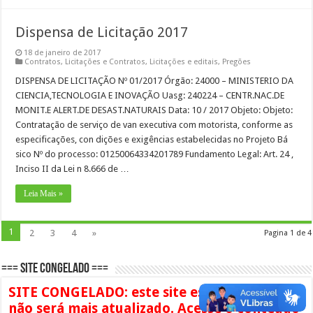
Dispensa de Licitação 2017
18 de janeiro de 2017
Contratos
,
Licitações e Contratos
,
Licitações e editais
,
Pregões
DISPENSA DE LICITAÇÃO Nº 01/2017 Órgão: 24000 – MINISTERIO DA
CIENCIA,TECNOLOGIA E INOVAÇÃO Uasg: 240224 – CENTR.NAC.DE
MONIT.E ALERT.DE DESAST.NATURAIS Data: 10 / 2017 Objeto: Objeto:
Contratação de serviço de van executiva com motorista, conforme as
especificações, con dições e exigências estabelecidas no Projeto Bá
sico Nº do processo: 01250064334201789 Fundamento Legal: Art. 24 ,
Inciso II da Lei n 8.666 de …
Leia Mais »
1
2
3
4
»
Pagina 1 de 4
=== SITE CONGELADO ===
SITE CONGELADO: este site está congelado e
não será mais atualizado. Acesse o conteúdo