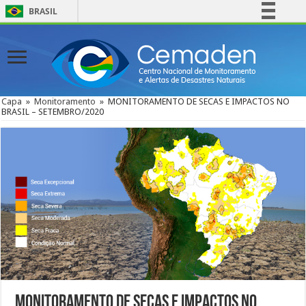
BRASIL
Simplifique!
Comunica BR
Participe
Acesso à informação
Capa
»
Monitoramento
»
MONITORAMENTO DE SECAS E IMPACTOS NO
BRASIL – SETEMBRO/2020
Legislação
Canais
MONITORAMENTO DE SECAS E IMPACTOS NO