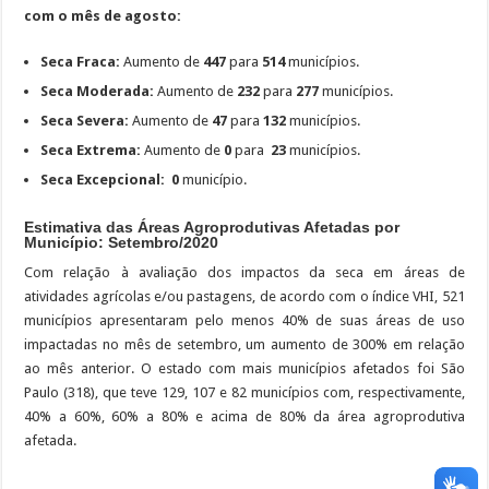
com o mês de agosto:
Seca
Fraca:
Aumento de
447
para
514
municípios.
Seca Moderada:
Aumento de
232
para
277
municípios.
Seca Severa:
Aumento de
47
para
132
municípios.
Seca Extrema:
Aumento de
0
para
23
municípios.
Seca Excepcional:
0
município.
Estimativa das Áreas Agroprodutivas Afetadas por
Município: Setembro/2020
Com relação à avaliação dos impactos da seca em áreas de
atividades agrícolas e/ou pastagens, de acordo com o índice VHI, 521
municípios apresentaram pelo menos 40% de suas áreas de uso
impactadas no mês de setembro, um aumento de 300% em relação
ao mês anterior. O estado com mais municípios afetados foi São
Paulo (318), que teve 129, 107 e 82 municípios com, respectivamente,
40% a 60%, 60% a 80% e acima de 80% da área agroprodutiva
afetada.