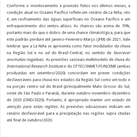
Conforme o monitoramento e previsão feitos nos últimos meses, a
condição atual no Oceano Pacífico reflete um cenário de La Niña, isto
é, um resfriamento das águas superficiais no Oceano Pacífico e um
enfraquecimento dos ventos alísios. As chances são acima de 70%,
portanto mais do que o dobro de uma chance climatológica, para que
este padrão perdure até Janeiro-Fevereiro-Março (JFM) de 2021. Vale
lembrar que a La Niña se apresenta como fator modulador da chuva
na Região Sul e no sul do Brasil-Central, no sentido de
favorecer
anomalias negativas
. As previsões sazonais multimodelo de chuva do
International Research Institute
e do CPTEC/INMET/FUNCEME (ambas
produzidas em setembro/2020) concordam em prever condições
desfavoráveis para chuva nos estados da Região Sul como um todo e
na porção centro-sul do Brasil (principalmente Mato Grosso do Sul,
oeste de São Paulo e Paraná), durante outubro-novembro-dezembro
de 2020 (OND/2020). Portanto, é apropriado manter
um estado de
atenção para estas regiões
. As previsões subsazonais indicam um
cenário desfavorável para a precipitação nas regiões supra citadas
até final de outubro/2020.