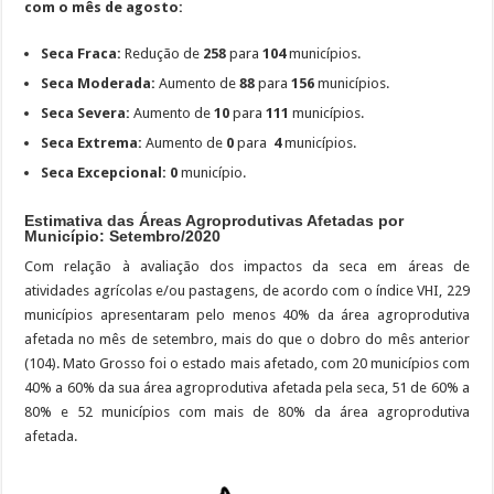
com o mês de agosto:
Seca
Fraca:
Redução de
258
para
104
municípios.
Seca Moderada:
Aumento de
88
para
156
municípios.
Seca Severa:
Aumento de
10
para
111
municípios.
Seca Extrema:
Aumento de
0
para
4
municípios.
Seca Excepcional:
0
município.
Estimativa das Áreas Agroprodutivas Afetadas por
Município: Setembro/2020
Com relação à avaliação dos impactos da seca em áreas de
atividades agrícolas e/ou pastagens, de acordo com o índice VHI, 229
municípios apresentaram pelo menos 40% da área agroprodutiva
afetada no mês de setembro, mais do que o dobro do mês anterior
(104). Mato Grosso foi o estado mais afetado, com 20 municípios com
40% a 60% da sua área agroprodutiva afetada pela seca, 51 de 60% a
80% e 52 municípios com mais de 80% da área agroprodutiva
afetada.