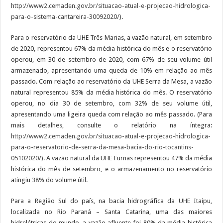
http://www2.cemaden.gov.br/situacao-atual-e-projecao-hidrologica-
para-o-sistema-cantareira-30092020/
).
Para o reservatório da UHE Três Marias, a vazão natural, em setembro
de 2020, representou 67% da média histórica do mês e o reservatório
operou, em 30 de setembro de 2020, com 67% de seu volume útil
armazenado, apresentando uma queda de 10% em relação ao mês
passado. Com relação ao reservatório da UHE Serra da Mesa, a vazão
natural representou 85% da média histórica do mês. O reservatório
operou, no dia 30 de setembro, com 32% de seu volume útil,
apresentando uma ligeira queda com relação ao mês passado. (Para
mais detalhes, consulte o relatório na íntegra:
http://www2.cemaden.gov.br/situacao-atual-e-projecao-hidrologica-
para-o-reservatorio-de-serra-da-mesa-bacia-do-rio-tocantins-
05102020/
). A vazão natural da UHE Furnas representou 47% da média
histórica do mês de setembro, e o armazenamento no reservatório
atingiu 38% do volume útil.
Para a Região Sul do país, na bacia hidrográfica da UHE Itaipu,
localizada no Rio Paraná – Santa Catarina, uma das maiores
hidrelétricas do mundo, a vazão afluente foi 80% da média histórica