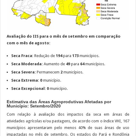
Avaliação do IIS para o mês de setembro em comparação
com o mês de agosto:
Seca
Fraca:
Redução de
194
para
173
municípios.
Seca Moderada:
Aumento de
49
para
64
municípios.
Seca Severa:
Permanecem
2
municípios.
Seca Extrema:
0
município.
Seca Excepcional:
0
município.
Estimativa das Áreas Agroprodutivas Afetadas por
Município: Setembro/2020
Com relação à avaliação dos impactos da seca em áreas de
atividades agrícolas e/ou pastagens, de acordo com o índice VHI, 167
municípios apresentaram pelo menos 40% de suas áreas de uso
impactadas no mês de setembro. Os estados do Pará e Rondônia