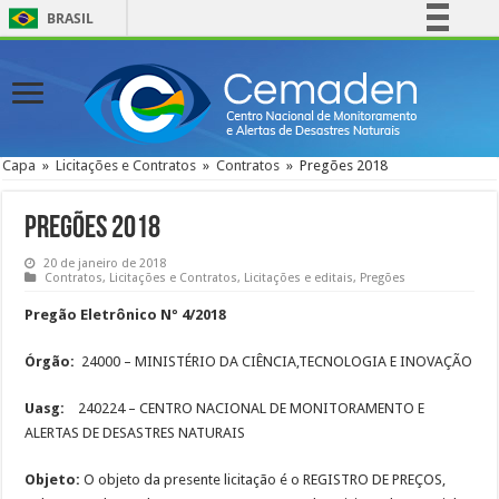
BRASIL
Simplifique!
Comunica BR
Participe
Acesso à informação
Capa
»
Licitações e Contratos
»
Contratos
»
Pregões 2018
Legislação
Canais
Pregões 2018
20 de janeiro de 2018
Contratos
,
Licitações e Contratos
,
Licitações e editais
,
Pregões
Pregão Eletrônico Nº 4/2018
Órgão:
24000 – MINISTÉRIO DA CIÊNCIA,TECNOLOGIA E INOVAÇÃO
Uasg:
240224 – CENTRO NACIONAL DE MONITORAMENTO E
ALERTAS DE DESASTRES NATURAIS
Objeto:
O objeto da presente licitação é o REGISTRO DE PREÇOS,