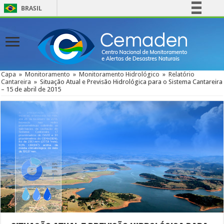
BRASIL
Simplifique!
Comunica BR
Participe
Acesso à informação
Capa
»
Monitoramento
»
Monitoramento Hidrológico
»
Relatório
Cantareira
»
Situação Atual e Previsão Hidrológica para o Sistema Cantareira
Legislação
– 15 de abril de 2015
Canais