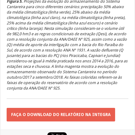
Figura 5.
Projeções da evolução do armazenamento do Sistema
Cantareira para cinco diferentes cenários: precipitação 50% abaixo
da média climatológica (linha verde), 25% abaixo da média
climatológica (linha azul claro), na média climatológica (linha preta),
25% acima da média climatológica (linha azul escuro) e cenário
crítico (linha laranja). Nesta simulação consideram-se o volume útil
de 982,0 hm3 e as regras condicionais de extração (Qesi), de acordo
com a resolução conjunta da ANA/DAEE Nº 925, assim como a vazão
(Q) média de aporte da interligação com a bacia do Rio Paraíba do
Sul, de acordo com a resolução ANA Nº 1931. A vazão defluente (Q
jusante) para as bacias do PCJ (rios Piracicaba, Capivari e Jundiaí)
considerou-se igual à média praticada nos anos 2014 a 2016, para as
estações seca e chuvosa. A linha magenta mostra a evolução do
armazenamento observado do Sistema Cantareira no período
outubro/2017 a setembro/2018. As faixas coloridas referem-se às
faixas de operação do reservatório de acordo com a resolução
conjunta da ANA/DAEE Nº 925.
FAÇA O DOWNLOAD DO RELATÓRIO NA INTEGRA