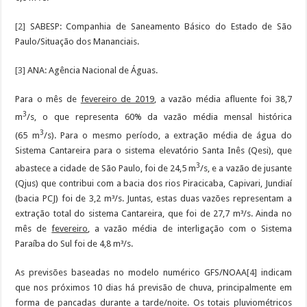
[2]
SABESP: Companhia de Saneamento Básico do Estado de São
Paulo/Situação dos Mananciais.
[3]
ANA: Agência Nacional de Águas.
Para o mês de
fevereiro de 2019
, a vazão média afluente foi 38,7
3
m
/s, o que representa 60% da vazão média mensal histórica
3
(65 m
/s). Para o mesmo período, a extração média de água do
Sistema Cantareira para o sistema elevatório Santa Inês (Qesi), que
3
abastece a cidade de São Paulo, foi de 24,5 m
/s, e a vazão de jusante
(Qjus) que contribui com a bacia dos rios Piracicaba, Capivari, Jundiaí
(bacia PCJ) foi de 3,2 m³/s. Juntas, estas duas vazões representam a
extração total do sistema Cantareira, que foi de 27,7 m³/s. Ainda no
mês de
fevereiro
, a vazão média de interligação com o Sistema
Paraíba do Sul foi de 4,8 m³/s.
As previsões baseadas no modelo numérico GFS/NOAA
[4]
indicam
que nos próximos 10 dias há previsão de chuva, principalmente em
forma de pancadas durante a tarde/noite. Os totais pluviométricos