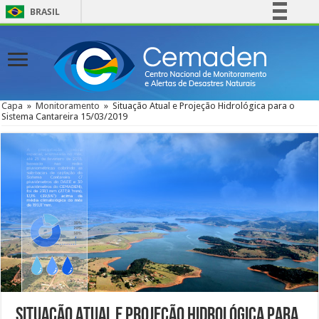
BRASIL
Simplifique!
Comunica BR
Participe
Acesso à informação
Capa
»
Monitoramento
»
Situação Atual e Projeção Hidrológica para o
Sistema Cantareira 15/03/2019
Legislação
Canais
Situação Atual e Projeção Hidrológica para