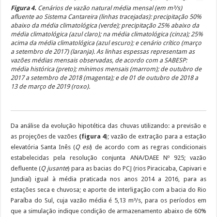
Figura 4.
Cenários de vazão natural média mensal (em m³/s)
afluente ao Sistema Cantareira (linhas tracejadas): precipitação 50%
abaixo da média climatológica (verde); precipitação 25% abaixo da
média climatológica (azul claro); na média climatológica (cinza); 25%
acima da média climatológica (azul escuro); e cenário crítico (março
a setembro de 2017) (laranja). As linhas espessas representam as
vazões médias mensais observadas, de acordo com a SABESP:
média histórica (preto); mínimos mensais (marrom); de outubro de
2017 a setembro de 2018 (magenta); e de 01 de outubro de 2018 a
13 de março de 2019 (roxo).
Da análise da evolução hipotética das chuvas utilizando: a previsão e
as projeções de vazões
(figura 4
); vazão de extração para a estação
elevatória Santa Inês (
Q esi
) de acordo com as regras condicionais
estabelecidas pela resolução conjunta ANA/DAEE Nº 925; vazão
defluente (
Q jusante
) para as bacias do PCJ (rios Piracicaba, Capivari e
Jundiaí) igual à média praticada nos anos 2014 a 2016, para as
estações seca e chuvosa; e aporte de interligação com a bacia do Rio
Paraíba do Sul, cuja vazão média é 5,13 m³/s, para os períodos em
que a simulação indique condição de armazenamento abaixo de 60%