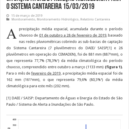
o Sistema Cantareira 15/03/2019
15 de março de 2019
Monitoramento
,
Monitoramento Hidrológico
,
Relatório Cantareira
A
precipitação média espacial, acumulada durante o período
chuvoso de
01 de outubro a 28 de fevereiro de 2019
, baseado
nas redes pluviométricas cobrindo as sub-bacias de captação
do Sistema Cantareira (7 pluviômetros do DAEE/ SAISP
[1]
e 26
pluviômetros em operação do CEMADEN), foi de 881 mm (887¹mm), o
que representa 77,7% (78,3%¹) da média climatológica do período
chuvoso, compreendido entre outubro a março (1133 mm)
(figura 1)
.
Para o mês de
fevereiro de 2019
, a precipitação média espacial foi de
162 mm (161¹mm), o que representa 79,6% (80,3%¹) da média
climatológica para este mês (202 mm).
[1]
DAEE / SAISP: Departamento de Águas e Energia do Estado de São
Paulo / Sistema de Alerta a Inundações de São Paulo.