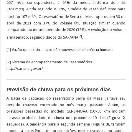
557 m³/s, correspondente a 61% da média histórica do mês
(920 m³/s). Ainda segundo o ONS, a média de vazão defluente para
3
abril foi 107 m
/s. O reservatório de Serra da Mesa operou em 30 de
abril de 2021 com 37% do volume útil, situação similar quando
comparado ao mesmo período de 2020 (35%). A evolução do volume
[2]
armazenado, segundo dados do SAR/ANA
.
[1]
Vazão que existiria caso não houvesse interferência humana.
[2]
Sistema de Acompanhamento de Reservatórios.
http://sar.ana.gov.br/
Previsão de chuva para os próximos dias
A bacia de captação do reservatório Serra da Mesa, já teve seu
período chuvoso encerrado no mês março passado. Assim, as
previsões baseadas no modelo GENS/NOAA (50×50 km) indicam
escassa probabilidade de chuva nos próximos 10 dias (
Figura 2
,
esquerda). A tendência para a segunda semana (
Figura 3
), também
aponta a ocorrência de precipitações muito escassas ou, ainda,