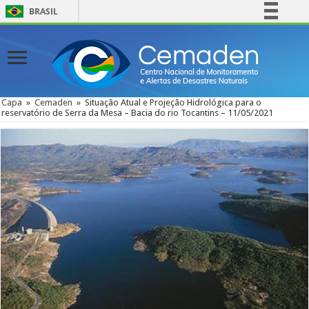
BRASIL
Simplifique!
Comunica BR
Participe
Acesso à informação
Capa
»
Cemaden
»
Situação Atual e Projeção Hidrológica para o
reservatório de Serra da Mesa – Bacia do rio Tocantins – 11/05/2021
Legislação
Canais