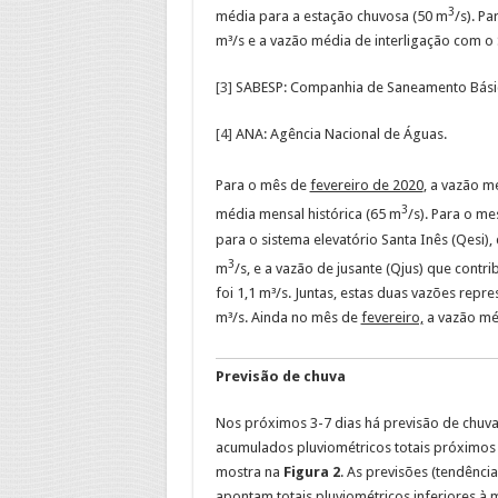
3
média para a estação chuvosa (50 m
/s). P
m³/s e a vazão média de interligação com o S
[3]
SABESP: Companhia de Saneamento Básico
[4]
ANA: Agência Nacional de Águas.
Para o mês de
fevereiro de 2020
, a vazão m
3
média mensal histórica (65 m
/s). Para o m
para o sistema elevatório Santa Inês (Qesi),
3
m
/s, e a vazão de jusante (Qjus) que contrib
foi 1,1 m³/s. Juntas, estas duas vazões repr
m³/s. Ainda no mês de
fevereiro,
a vazão méd
Previsão de chuva
Nos próximos 3-7 dias há previsão de chuvas
acumulados pluviométricos totais próximos o
mostra na
Figura 2
. As previsões (tendênc
apontam totais pluviométricos inferiores à m