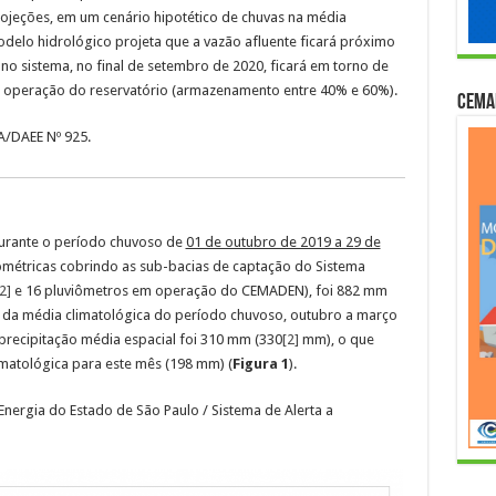
rojeções, em um cenário hipotético de chuvas na média
delo hidrológico projeta que a vazão afluente ficará próximo
no sistema, no final de setembro de 2020, ficará em torno de
 operação do reservatório (armazenamento entre 40% e 60%).
Cema
/DAEE Nº 925.
durante o período chuvoso de
01 de outubro de 2019 a 29 de
ométricas cobrindo as sub-bacias de captação do Sistema
2]
e 16 pluviômetros em operação do CEMADEN), foi 882 mm
) da média climatológica do período chuvoso, outubro a março
 precipitação média espacial foi 310 mm (330
[2]
mm), o que
imatológica para este mês (198 mm) (
Figura 1
).
nergia do Estado de São Paulo / Sistema de Alerta a