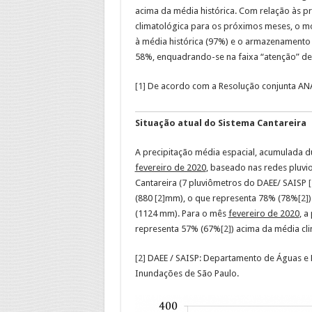
acima da média histórica. Com relação às p
climatológica para os próximos meses, o mo
à média histórica (97%) e o armazenamento 
58%, enquadrando-se na faixa “atenção” de
[1]
De acordo com a Resolução conjunta ANA
Situação atual do Sistema Cantareira
A precipitação média espacial, acumulada 
fevereiro de 2020
, baseado nas redes pluvi
Cantareira (7 pluviômetros do DAEE/ SAISP
[
(880
[2]
mm), o que representa 78% (78%
[2]
(1124 mm). Para o mês
fevereiro de 2020
, a
representa 57% (67%
[2]
) acima da média cl
[2]
DAEE / SAISP: Departamento de Águas e E
Inundações de São Paulo.