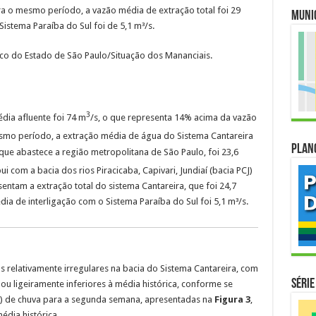
ara o mesmo período, a vazão média de extração total foi 29
Muni
istema Paraíba do Sul foi de 5,1 m³/s.
 do Estado de São Paulo/Situação dos Mananciais.
3
édia afluente foi 74 m
/s, o que representa 14% acima da vazão
esmo período, a extração média de água do Sistema Cantareira
Plan
 que abastece a região metropolitana de São Paulo, foi 23,6
ui com a bacia dos rios Piracicaba, Capivari, Jundiaí (bacia PCJ)
esentam a extração total do sistema Cantareira, que foi 24,7
ia de interligação com o Sistema Paraíba do Sul foi 5,1 m³/s.
 relativamente irregulares na bacia do Sistema Cantareira, com
Série
u ligeiramente inferiores à média histórica, conforme se
ia) de chuva para a segunda semana, apresentadas na
Figura 3
,
édia histórica.