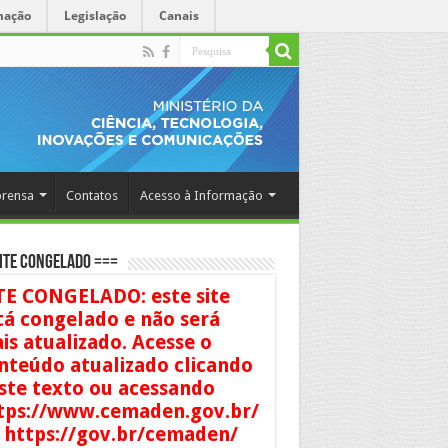
mação
Legislação
Canais
rensa
Contatos
Acesso à Informação
ITE CONGELADO ===
TE CONGELADO: este site
tá congelado e não será
is atualizado. Acesse o
nteúdo atualizado clicando
ste texto ou acessando
tps://www.cemaden.gov.br/
 https://gov.br/cemaden/