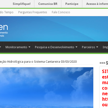
Simplifique!
Comunica BR
Participe
Acesso à infor
 do Tempo
Perguntas Frequentes
Fale Conosco
Monitoramento
Pesquisa e Desenvolvimento
Parceiros
Imp
jeção Hidrológica para o Sistema Cantareira 03/03/2020
=== S
SI
es
ma
co
ne
ht
ou