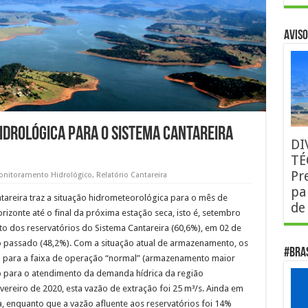
AVISO
idrológica para o Sistema Cantareira
DI
TÉ
Pr
onitoramento Hidrológico
,
Relatório Cantareira
pa
tareira traz a situação hidrometeorológica para o mês de
de
rizonte até o final da próxima estação seca, isto é, setembro
o dos reservatórios do Sistema Cantareira (60,6%), em 02 de
o passado (48,2%). Com a situação atual de armazenamento, os
#Bra
m para a faixa de operação “normal” (armazenamento maior
o para o atendimento da demanda hídrica da região
vereiro de 2020, esta vazão de extração foi 25 m³/s. Ainda em
, enquanto que a vazão afluente aos reservatórios foi 14%