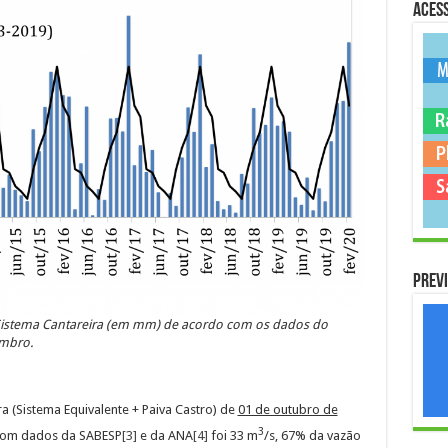
Acess
Previ
 Sistema Cantareira (em mm) de acordo com os dados do
embro.
a (Sistema Equivalente + Paiva Castro) de
01 de outubro de
3
 com dados da SABESP
[3]
e da ANA
[4]
foi 33 m
/s, 67% da vazão