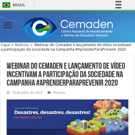
BRASIL
Simplifique!
Comunica BR
Participe
Acesso à informação
Capa
»
Noticias
»
Webinar do Cemaden e lançamento de vídeo incentivam
a participação da sociedade na Campanha #AprenderParaPrevenir 2020
Legislação
Canais
Webinar do Cemaden e lançamento de vídeo
incentivam a participação da sociedade na
Campanha #AprenderParaPrevenir 2020
10 de julho de 2020
Noticias