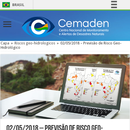
BRASIL
Simplifique!
Comunica BR
Participe
Acesso à informação
Capa
»
Riscos geo-hidrologicos
»
02/05/2018 – Previsão de Risco Geo-
Hidrológico
Legislação
Canais
02/05/2018 – Previsão de Risco Geo-