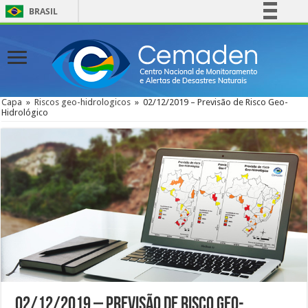
BRASIL
Simplifique!
Comunica BR
Participe
Acesso à informação
Capa
»
Riscos geo-hidrologicos
»
02/12/2019 – Previsão de Risco Geo-
Hidrológico
Legislação
Canais
02/12/2019 – Previsão de Risco Geo-