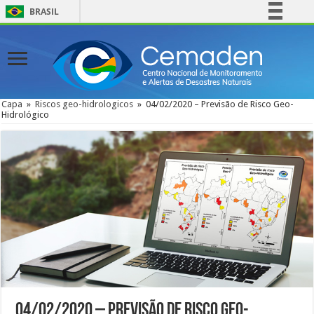
BRASIL
Simplifique!
Comunica BR
Participe
Acesso à informação
Capa
»
Riscos geo-hidrologicos
»
04/02/2020 – Previsão de Risco Geo-
Hidrológico
Legislação
Canais
04/02/2020 – Previsão de Risco Geo-