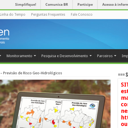
Simplifique!
Comunica BR
Participe
Acesso à infor
Linha do Tempo
Perguntas Frequentes
Fale Conosco
Monitoramento
Pesquisa e Desenvolvimento
Parceiros
Imp
– Previsão de Risco Geo-Hidrológicos
=== S
SI
es
ma
co
ne
ht
ou