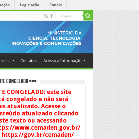
mação
Legislação
Canais
rensa
Contatos
Acesso à Informação
ITE CONGELADO ===
TE CONGELADO: este site
tá congelado e não será
is atualizado. Acesse o
nteúdo atualizado clicando
ste texto ou acessando
tps://www.cemaden.gov.br/
 https://gov.br/cemaden/