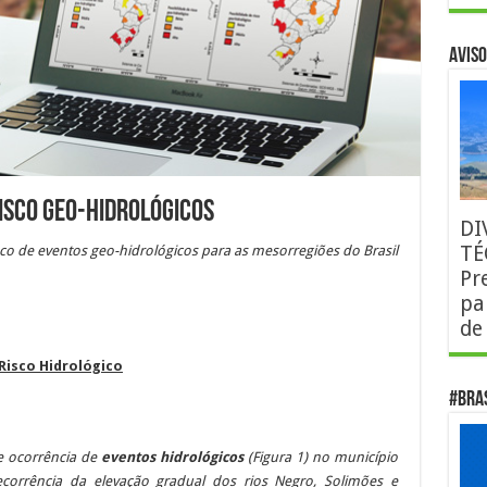
AVISO
isco Geo-Hidrológicos
DI
TÉ
isco de eventos geo-hidrológicos para as mesorregiões do Brasil
Pr
pa
de
Risco Hidrológico
#Bra
e ocorrência de
eventos hidrológicos
(Figura 1)
no município
corrência da elevação gradual dos rios Negro, Solimões e