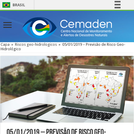
BRASIL
Simplifique!
Comunica BR
Participe
Acesso à informação
Capa
»
Riscos geo-hidrologicos
»
05/01/2019 – Previsão de Risco Geo-
Hidrológico
Legislação
Canais
05/01/2019 – Previsão de Risco Geo-