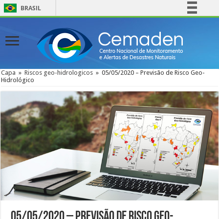
BRASIL
Simplifique!
Comunica BR
Participe
Acesso à informação
Capa
»
Riscos geo-hidrologicos
»
05/05/2020 – Previsão de Risco Geo-
Hidrológico
Legislação
Canais
05/05/2020 – Previsão de Risco Geo-