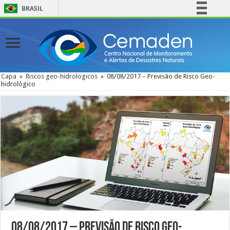
BRASIL
Simplifique!
Comunica BR
Participe
Acesso à informação
Capa
»
Riscos geo-hidrologicos
»
08/08/2017 – Previsão de Risco Geo-
hidrológico
Legislação
Canais
08/08/2017 – Previsão de Risco Geo-