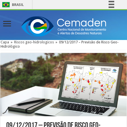
BRASIL
Simplifique!
Comunica BR
Participe
Acesso à informação
Capa
»
Riscos geo-hidrologicos
»
09/12/2017 – Previsão de Risco Geo-
Hidrológico
Legislação
Canais
09/12/2017 – Previsão de Risco Geo-