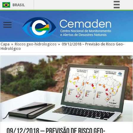
BRASIL
Simplifique!
Comunica BR
Participe
Acesso à informação
Capa
»
Riscos geo-hidrologicos
»
09/12/2018 – Previsão de Risco Geo-
Hidrológico
Legislação
Canais
09/12/2018 – Previsão de Risco Geo-