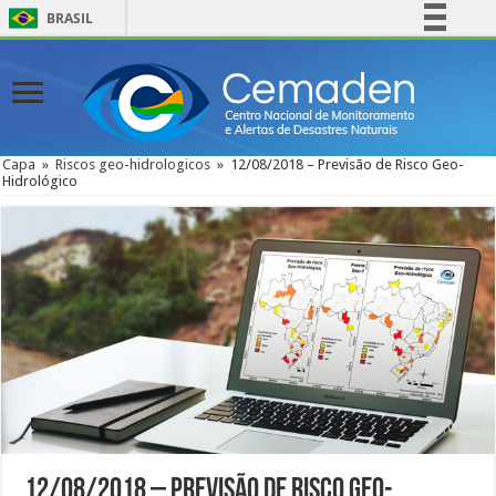
BRASIL
Simplifique!
Comunica BR
Participe
Acesso à informação
Capa
»
Riscos geo-hidrologicos
»
12/08/2018 – Previsão de Risco Geo-
Hidrológico
Legislação
Canais
12/08/2018 – Previsão de Risco Geo-