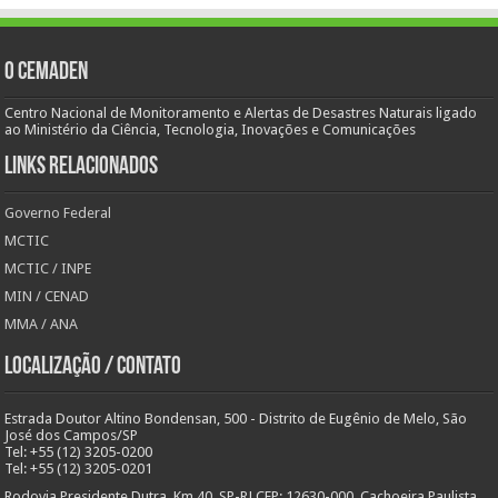
O Cemaden
Centro Nacional de Monitoramento e Alertas de Desastres Naturais ligado
ao Ministério da Ciência, Tecnologia, Inovações e Comunicações
Links Relacionados
Governo Federal
MCTIC
MCTIC / INPE
MIN / CENAD
MMA / ANA
Localização / Contato
Estrada Doutor Altino Bondensan, 500 - Distrito de Eugênio de Melo, São
José dos Campos/SP
Tel: +55 (12) 3205-0200
Tel: +55 (12) 3205-0201
Rodovia Presidente Dutra, Km 40, SP-RJ CEP: 12630-000, Cachoeira Paulista,