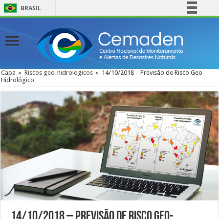
BRASIL
Simplifique!
Comunica BR
Participe
Acesso à informação
Capa
»
Riscos geo-hidrologicos
»
14/10/2018 – Previsão de Risco Geo-
Hidrológico
Legislação
Canais
14/10/2018 – Previsão de Risco Geo-