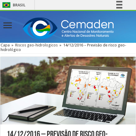
BRASIL
Simplifique!
Comunica BR
Participe
Acesso à informação
Capa
»
Riscos geo-hidrologicos
»
14/12/2016 – Previsão de risco geo-
hidrológico
Legislação
Canais
14/12/2016 – Previsão de risco geo-