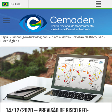
BRASIL
Simplifique!
Comunica BR
Participe
Acesso à informação
Capa
»
Riscos geo-hidrologicos
»
14/12/2020 – Previsão de Risco Geo-
Hidrológicos
Legislação
Canais
14/12/2020 – Previsão de Risco Geo-