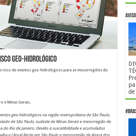
AVISO
isco Geo-Hidrológico
DI
TÉ
de risco de eventos geo-hidrológicos para as mesorregiões do
Pr
pa
de
iro e Minas Gerais.
#Bra
ventos geo-hidrológicos na região metropolitana de São Paulo,
tado de São Paulo, sudeste de Minas Gerais e mesorregião de
na do Rio de Janeiro. Devido à suscetibilidade e acumulados
raíba e Litoral Norte em São Paulo e mesorregião de Angra dos