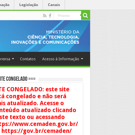
mação
Legislação
Canais
rensa
Contatos
Acesso à Informação
ITE CONGELADO ===
TE CONGELADO: este site
tá congelado e não será
is atualizado. Acesse o
nteúdo atualizado clicando
ste texto ou acessando
tps://www.cemaden.gov.br/
 https://gov.br/cemaden/