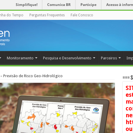
Simplifique!
Comunica BR
Participe
Acesso à infor
inha do Tempo
Perguntas Frequentes
Fale Conosco
Monitoramento
Pesquisa e Desenvolvimento
Parceiros
Imp
– Previsão de Risco Geo-Hidrológico
=== S
SI
es
ma
co
ne
ht
ou