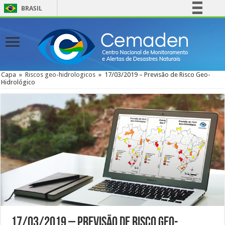
BRASIL
Simplifique!
Comunica BR
Participe
Acesso à informação
Capa
»
Riscos geo-hidrologicos
»
17/03/2019 – Previsão de Risco Geo-
Hidrológico
Legislação
Canais
17/03/2019 – Previsão de Risco Geo-