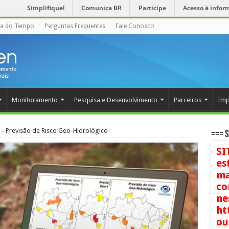
Simplifique!
Comunica BR
Participe
Acesso à infor
ha do Tempo
Perguntas Frequentes
Fale Conosco
Monitoramento
Pesquisa e Desenvolvimento
Parceiros
Imp
– Previsão de Risco Geo-Hidrológico
=== S
SI
es
ma
co
ne
ht
ou