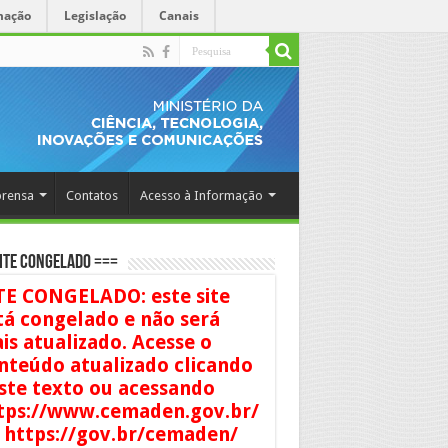
mação
Legislação
Canais
rensa
Contatos
Acesso à Informação
ITE CONGELADO ===
TE CONGELADO: este site
tá congelado e não será
is atualizado. Acesse o
nteúdo atualizado clicando
ste texto ou acessando
tps://www.cemaden.gov.br/
 https://gov.br/cemaden/