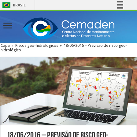
BRASIL
Simplifique!
Comunica BR
Participe
Acesso à informação
Capa
»
Riscos geo-hidrologicos
»
18/06/2016 – Previsão de risco geo-
hidrológico
Legislação
Canais
18/06/2016 – Previsão de risco geo-