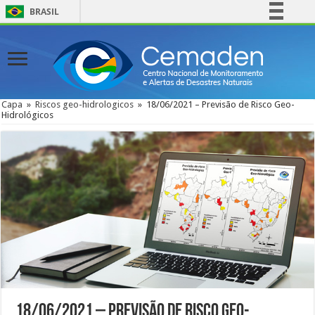
BRASIL
Simplifique!
Comunica BR
Participe
Acesso à informação
Capa
»
Riscos geo-hidrologicos
»
18/06/2021 – Previsão de Risco Geo-
Hidrológicos
Legislação
Canais
18/06/2021 – Previsão de Risco Geo-