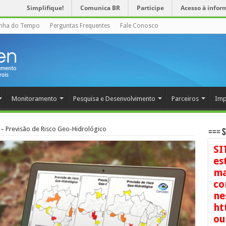
Simplifique!
Comunica BR
Participe
Acesso à infor
inha do Tempo
Perguntas Frequentes
Fale Conosco
Monitoramento
Pesquisa e Desenvolvimento
Parceiros
Imp
– Previsão de Risco Geo-Hidrológico
=== S
SI
es
ma
co
ne
ht
ou