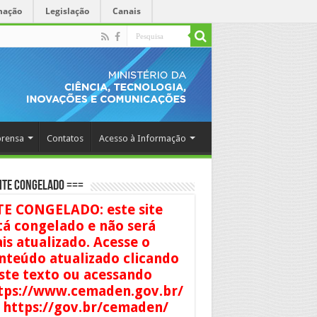
mação
Legislação
Canais
rensa
Contatos
Acesso à Informação
ITE CONGELADO ===
TE CONGELADO: este site
tá congelado e não será
is atualizado. Acesse o
nteúdo atualizado clicando
ste texto ou acessando
tps://www.cemaden.gov.br/
 https://gov.br/cemaden/