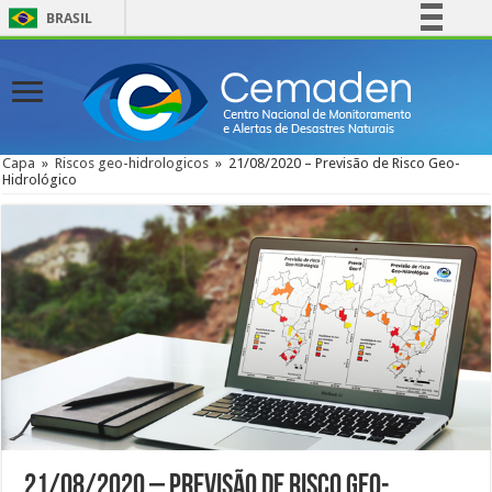
BRASIL
Simplifique!
Comunica BR
Participe
Acesso à informação
Capa
»
Riscos geo-hidrologicos
»
21/08/2020 – Previsão de Risco Geo-
Hidrológico
Legislação
Canais
21/08/2020 – Previsão de Risco Geo-